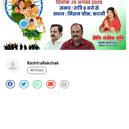
RashtraRakshak
All Posts