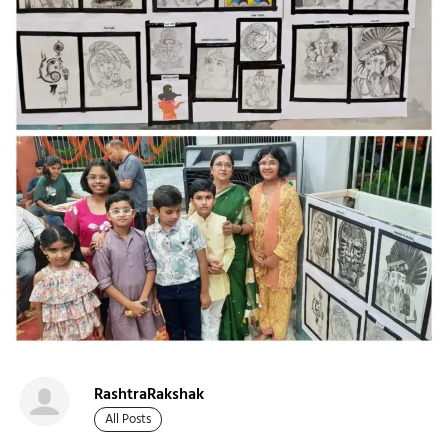
RashtraRakshak
All Posts