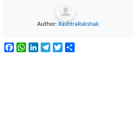
Author:
RashtraRakshak
Facebook
WhatsApp
LinkedIn
Telegram
Twitter
Share
Infoverse Academy