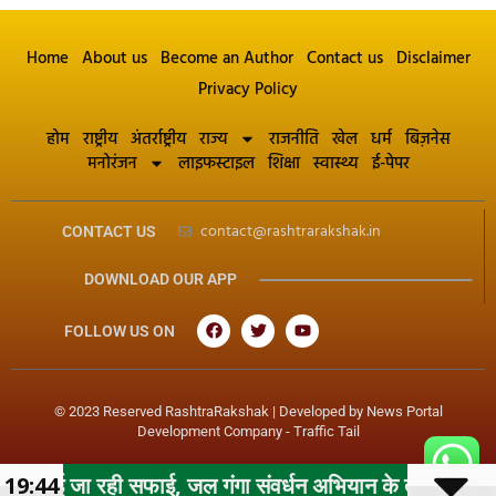
Home
About us
Become an Author
Contact us
Disclaimer
Privacy Policy
होम
राष्ट्रीय
अंतर्राष्ट्रीय
राज्य
राजनीति
खेल
धर्म
बिज़नेस
मनोरंजन
लाइफस्टाइल
शिक्षा
स्वास्थ्य
ई-पेपर
contact@rashtrarakshak.in
CONTACT US
DOWNLOAD OUR APP
FOLLOW US ON
© 2023 Reserved RashtraRakshak | Developed by
News Portal
Development Company
-
Traffic Tail
सफाई, जल गंगा संवर्धन अभियान के तहत महापौर के निर्देशन में न
19:44