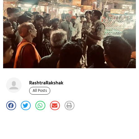
RashtraRakshak
All Posts