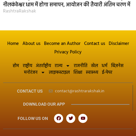
नीलकंठेश्वर धाम में होगा समापन, आयोजन की तैयारी अंतिम चरण में
RashtraRakshak
Home
About us
Become an Author
Contact us
Disclaimer
Privacy Policy
होम
राष्ट्रीय
अंतर्राष्ट्रीय
राज्य
राजनीति
खेल
धर्म
बिज़नेस
मनोरंजन
लाइफस्टाइल
शिक्षा
स्वास्थ्य
ई-पेपर
contact@rashtrarakshak.in
CONTACT US
DOWNLOAD OUR APP
FOLLOW US ON