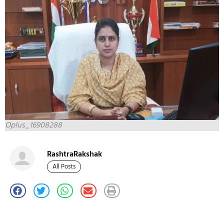
Oplus_16908288
RashtraRakshak
All Posts