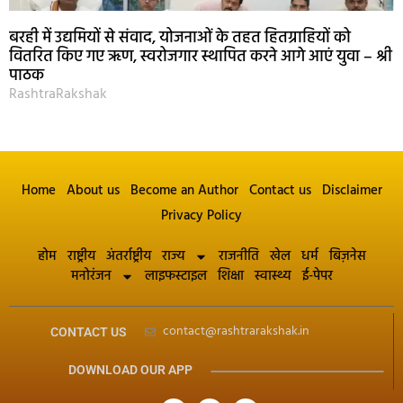
बरही में उद्यमियों से संवाद, योजनाओं के तहत हितग्राहियों को
वितरित किए गए ऋण, स्वरोजगार स्थापित करने आगे आएं युवा – श्री
पाठक
RashtraRakshak
Home
About us
Become an Author
Contact us
Disclaimer
Privacy Policy
होम
राष्ट्रीय
अंतर्राष्ट्रीय
राज्य
राजनीति
खेल
धर्म
बिज़नेस
मनोरंजन
लाइफस्टाइल
शिक्षा
स्वास्थ्य
ई-पेपर
contact@rashtrarakshak.in
CONTACT US
DOWNLOAD OUR APP