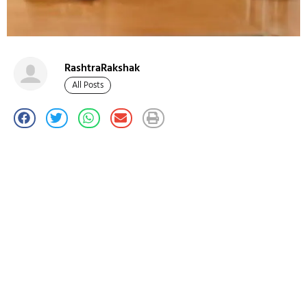
RashtraRakshak
All Posts