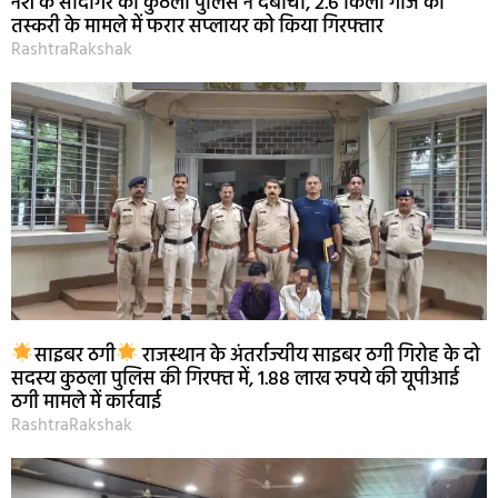
नशे के सौदागर को कुठला पुलिस ने दबोचा, 2.6 किलो गांजे की
तस्करी के मामले में फरार सप्लायर को किया गिरफ्तार
RashtraRakshak
साइबर ठगी
राजस्थान के अंतर्राज्यीय साइबर ठगी गिरोह के दो
सदस्य कुठला पुलिस की गिरफ्त में, 1.88 लाख रुपये की यूपीआई
ठगी मामले में कार्रवाई
RashtraRakshak