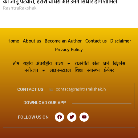
को जीतू पटवारी, हरीश चौधरी और उमंग सिंघार होंगे शामिल
RashtraRakshak
Home
About us
Become an Author
Contact us
Disclaimer
Privacy Policy
होम
राष्ट्रीय
अंतर्राष्ट्रीय
राज्य
राजनीति
खेल
धर्म
बिज़नेस
मनोरंजन
लाइफस्टाइल
शिक्षा
स्वास्थ्य
ई-पेपर
contact@rashtrarakshak.in
CONTACT US
DOWNLOAD OUR APP
FOLLOW US ON