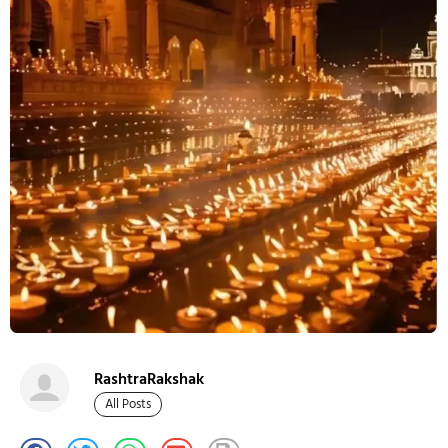
RashtraRakshak
All Posts