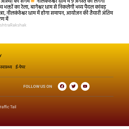
आस्था का संगम
नीलकंठेश्वर धाम में 9 अगस्त को लगेगा
व भक्तों का रेला, बागेश्वर धाम से निकलेगी भव्य पैदल कांवड़
त्रा, नीलकंठेश्वर धाम में होगा समापन, आयोजन की तैयारी अंतिम
ण में
shtraRakshak
y
स्वास्थ्य
ई-पेपर
FOLLOW US ON
raffic Tail