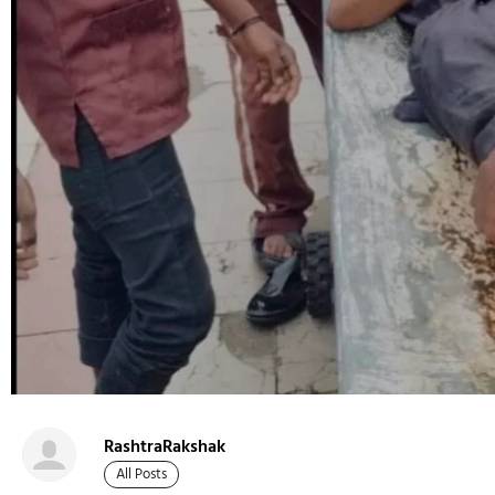
RashtraRakshak
All Posts