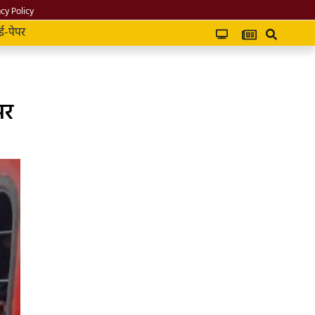
acy Policy
ई-पेपर
पर