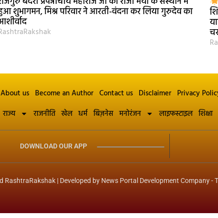
राजगुरु बदरी प्रपन्नाचार्य महाराज जी का राजा भैया के संस्थान में
हुआ शुभागमन, मिश्र परिवार ने आरती-वंदना कर लिया गुरुदेव का
शि
आशीर्वाद
या
RashtraRakshak
चर
Ra
About us
Become an Author
Contact us
Disclaimer
Privacy Polic
राज्य
राजनीति
खेल
धर्म
बिज़नेस
मनोरंजन
लाइफस्टाइल
शिक्षा
DOWNLOAD OUR APP
d RashtraRakshak | Developed by
News Portal Development Company
-
T