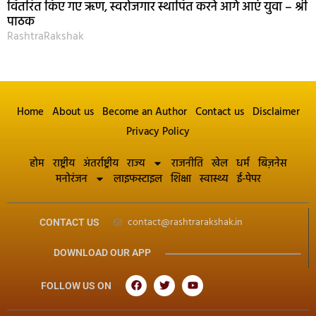
वितरित किए गए ऋण, स्वरोजगार स्थापित करने आगे आएं युवा – श्री
पाठक
RashtraRakshak
Home
About us
Become an Author
Contact us
Disclaimer
Privacy Policy
होम
राष्ट्रीय
अंतर्राष्ट्रीय
राज्य
राजनीति
खेल
धर्म
बिज़नेस
मनोरंजन
लाइफस्टाइल
शिक्षा
स्वास्थ्य
ई-पेपर
contact@rashtrarakshak.in
CONTACT US
DOWNLOAD OUR APP
FOLLOW US ON