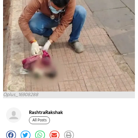
Oplus_16908288
RashtraRakshak
All Posts