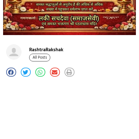
RashtraRakshak
All Posts