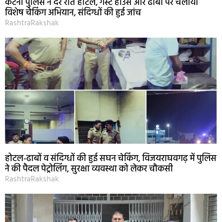
कटनी पुलिस ने देर रात होटल, गेस्ट हाउस और ढाबों पर चलाया
विशेष चेकिंग अभियान, संदिग्धों की हुई जांच
RashtraRakshak
होटल-ढाबों व संदिग्धों की हुई सघन चेकिंग, विजयराघवगढ़ में पुलिस
ने की पैदल पेट्रोलिंग, सुरक्षा व्यवस्था को लेकर चौकसी
RashtraRakshak