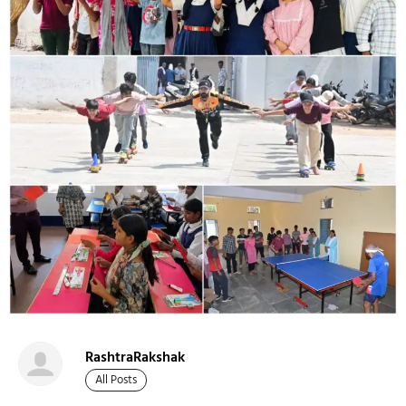
RashtraRakshak
All Posts