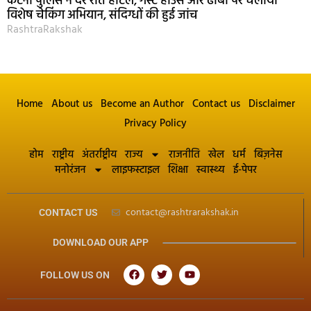
कटनी पुलिस ने देर रात होटल, गेस्ट हाउस और ढाबों पर चलाया
विशेष चेकिंग अभियान, संदिग्धों की हुई जांच
RashtraRakshak
Home
About us
Become an Author
Contact us
Disclaimer
Privacy Policy
होम
राष्ट्रीय
अंतर्राष्ट्रीय
राज्य
राजनीति
खेल
धर्म
बिज़नेस
मनोरंजन
लाइफस्टाइल
शिक्षा
स्वास्थ्य
ई-पेपर
contact@rashtrarakshak.in
CONTACT US
DOWNLOAD OUR APP
FOLLOW US ON