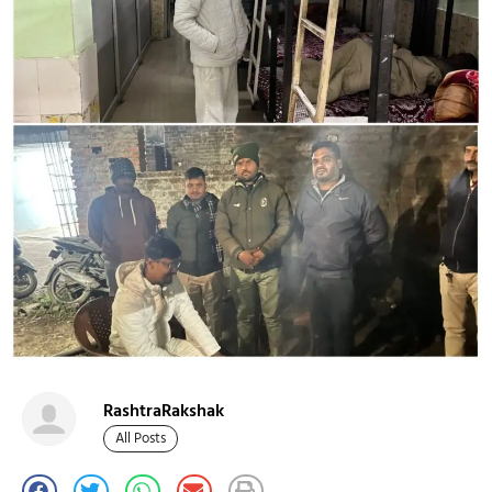
RashtraRakshak
All Posts