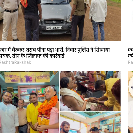
कार में बैठकर शराब पीना पड़ा भारी, निवार पुलिस ने सिखाया
कर
सबक, तीन के खिलाफ की कार्रवाई
कर
RashtraRakshak
Ra