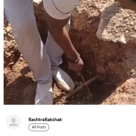
RashtraRakshak
All Posts