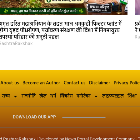
अमृत हरित महाअभियान के तहत आज अमकुही फिल्टर प्लांट में
प्
होगा वृहद पौधरोपण, पर्यावरण संरक्षण की दिशा में निगमायुक्त
ने
तपस्या परिहार की अनूठी पहल
Ra
RashtraRakshak
About us
Become an Author
Contact us
Disclaimer
Privacy Polic
राज्य
राजनीति
खेल
धर्म
बिज़नेस
मनोरंजन
लाइफस्टाइल
शिक्षा
DOWNLOAD OUR APP
d RashtraRakshak | Developed by
News Portal Development Company
-
T