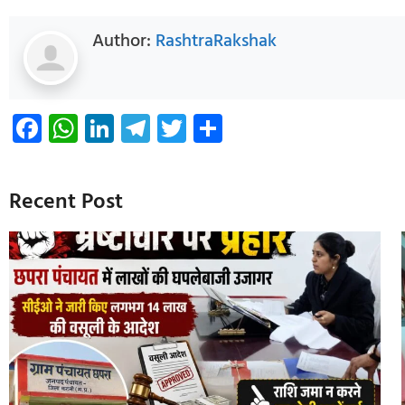
Author:
RashtraRakshak
Facebook
WhatsApp
LinkedIn
Telegram
Twitter
Share
Recent Post