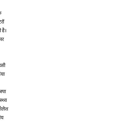
क
रों
 है।
 पर
इसी
िया
ाजपा
स्थ्य
शैलेश
नीय