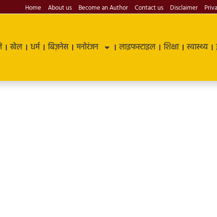
Home
About us
Become an Author
Contact us
Disclaimer
Priv
ि
खेल
धर्म
बिज़नेस
मनोरंजन
लाइफस्टाइल
शिक्षा
स्वास्थ्य