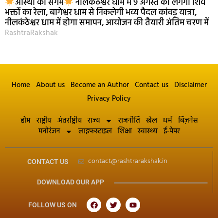
आस्था का संगम
नीलकंठेश्वर धाम में 9 अगस्त को लगेगा शिव
भक्तों का रेला, बागेश्वर धाम से निकलेगी भव्य पैदल कांवड़ यात्रा,
नीलकंठेश्वर धाम में होगा समापन, आयोजन की तैयारी अंतिम चरण में
RashtraRakshak
Home
About us
Become an Author
Contact us
Disclaimer
Privacy Policy
होम
राष्ट्रीय
अंतर्राष्ट्रीय
राज्य
राजनीति
खेल
धर्म
बिज़नेस
मनोरंजन
लाइफस्टाइल
शिक्षा
स्वास्थ्य
ई-पेपर
contact@rashtrarakshak.in
CONTACT US
DOWNLOAD OUR APP
FOLLOW US ON