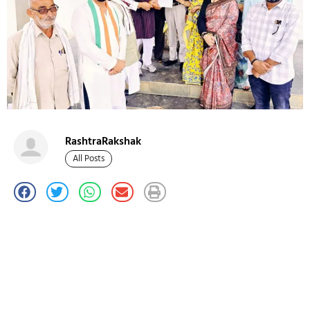
RashtraRakshak
All Posts