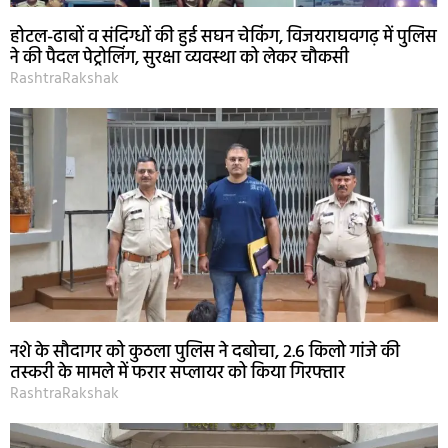
होटल-ढाबों व संदिग्धों की हुई सघन चेकिंग, विजयराघवगढ़ में पुलिस
ने की पैदल पेट्रोलिंग, सुरक्षा व्यवस्था को लेकर चौकसी
RashtraRakshak
नशे के सौदागर को कुठला पुलिस ने दबोचा, 2.6 किलो गांजे की
तस्करी के मामले में फरार सप्लायर को किया गिरफ्तार
RashtraRakshak