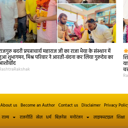
राजगुरु बदरी प्रपन्नाचार्य महाराज जी का राजा भैया के संस्थान में
हुआ शुभागमन, मिश्र परिवार ने आरती-वंदना कर लिया गुरुदेव का
शि
आशीर्वाद
या
RashtraRakshak
चर
Ra
About us
Become an Author
Contact us
Disclaimer
Privacy Polic
राज्य
राजनीति
खेल
धर्म
बिज़नेस
मनोरंजन
लाइफस्टाइल
शिक्षा