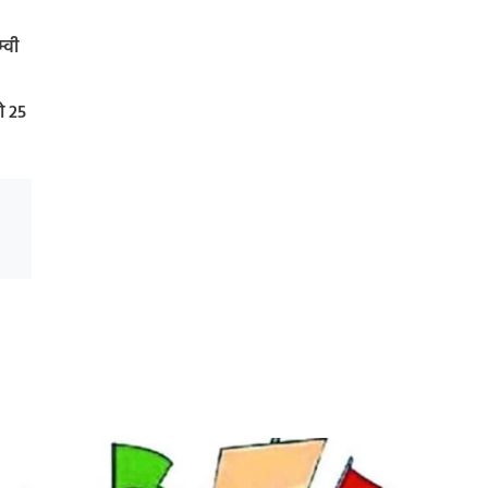
्वी
ो 25