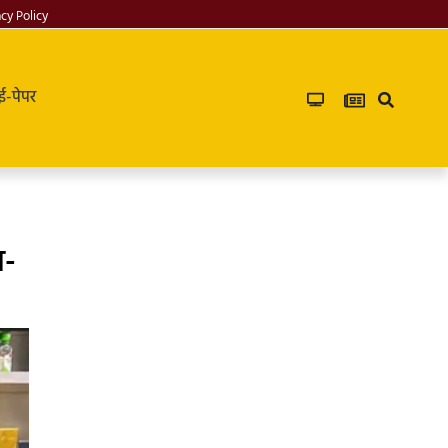
acy Policy
ई-पेपर
य-
Infoverse
Academy