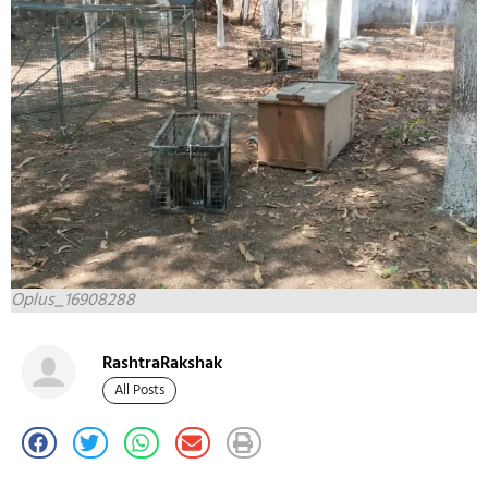
Oplus_16908288
RashtraRakshak
All Posts