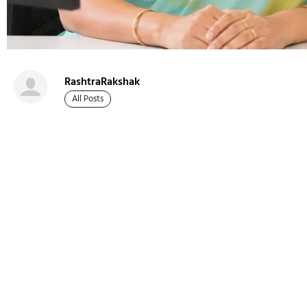
RashtraRakshak
All Posts