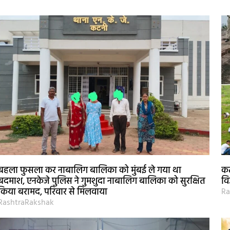
बहला फुसला कर नाबालिग बालिका को मुंबई ले गया था
कट
बदमाश, एनकेजे पुलिस ने गुमशुदा नाबालिग बालिका को सुरक्षित
वि
किया बरामद, परिवार से मिलवाया
Ra
RashtraRakshak