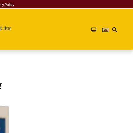
acy Policy
ई-पेपर
ए
Infoverse
Academy