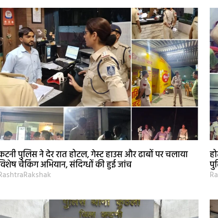
कटनी पुलिस ने देर रात होटल, गेस्ट हाउस और ढाबों पर चलाया
हो
विशेष चेकिंग अभियान, संदिग्धों की हुई जांच
पु
RashtraRakshak
Ra