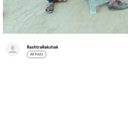
RashtraRakshak
All Posts