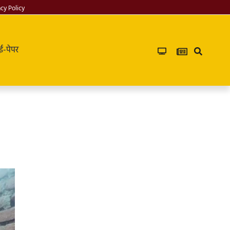
acy Policy
ई-पेपर
Infoverse
Academy