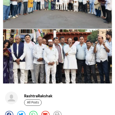
RashtraRakshak
All Posts