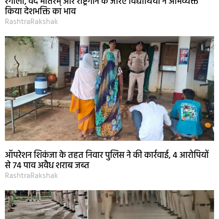
रंगोली, वंदे मातरम् और राष्ट्रगान के जरिए विद्यार्थियों ने अभिव्यक्त
किया देशभक्ति का भाव
RashtraRakshak
ऑपरेशन शिकंजा के तहत निवार पुलिस ने की कार्रवाई, 4 आरोपियों
से 74 पाव अवैध शराब जब्त
RashtraRakshak