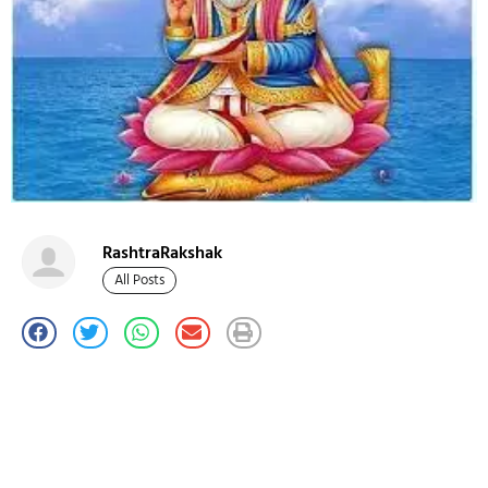
RashtraRakshak
All Posts