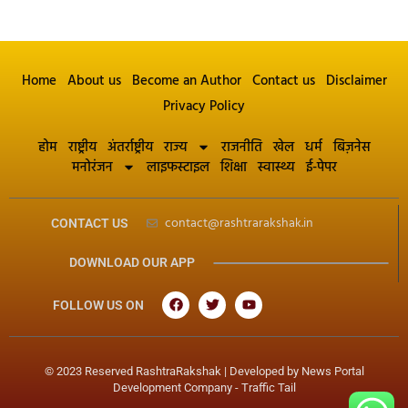
Home
About us
Become an Author
Contact us
Disclaimer
Privacy Policy
होम
राष्ट्रीय
अंतर्राष्ट्रीय
राज्य
राजनीति
खेल
धर्म
बिज़नेस
मनोरंजन
लाइफस्टाइल
शिक्षा
स्वास्थ्य
ई-पेपर
contact@rashtrarakshak.in
CONTACT US
DOWNLOAD OUR APP
FOLLOW US ON
© 2023 Reserved RashtraRakshak | Developed by
News Portal
Development Company
-
Traffic Tail