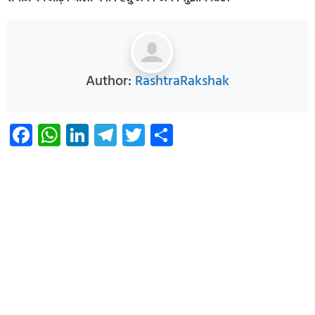
Author:
RashtraRakshak
Facebook
WhatsApp
LinkedIn
Telegram
Twitter
Share
Infoverse Academy