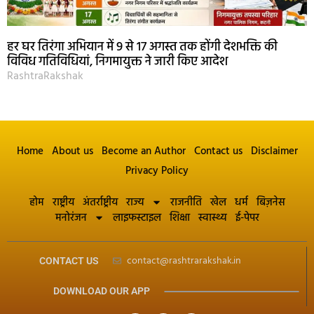
हर घर तिरंगा अभियान में 9 से 17 अगस्त तक होंगी देशभक्ति की
विविध गतिविधियां, निगमायुक्त ने जारी किए आदेश
RashtraRakshak
Home
About us
Become an Author
Contact us
Disclaimer
Privacy Policy
होम
राष्ट्रीय
अंतर्राष्ट्रीय
राज्य
राजनीति
खेल
धर्म
बिज़नेस
मनोरंजन
लाइफस्टाइल
शिक्षा
स्वास्थ्य
ई-पेपर
contact@rashtrarakshak.in
CONTACT US
DOWNLOAD OUR APP