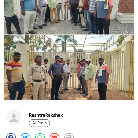
RashtraRakshak
All Posts