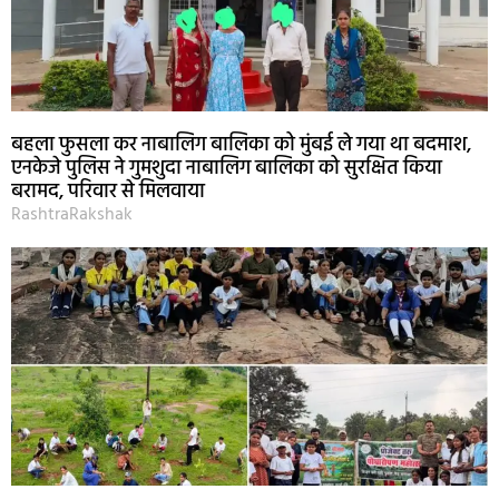
बहला फुसला कर नाबालिग बालिका को मुंबई ले गया था बदमाश,
एनकेजे पुलिस ने गुमशुदा नाबालिग बालिका को सुरक्षित किया
बरामद, परिवार से मिलवाया
RashtraRakshak