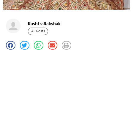
RashtraRakshak
All Posts