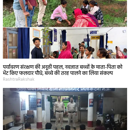
पर्यावरण संरक्षण की अनूठी पहल, नवजात बच्चों के माता-पिता को
भेंट किए फलदार पौधे, बच्चे की तरह पालने का लिया संकल्प
RashtraRakshak