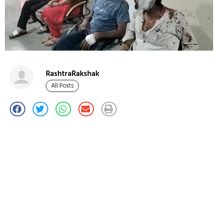
RashtraRakshak
All Posts