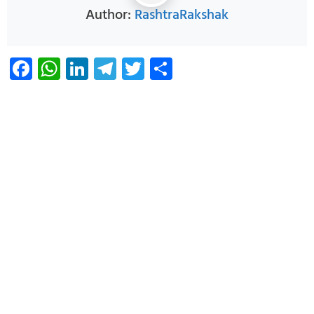
Author:
RashtraRakshak
Facebook
WhatsApp
LinkedIn
Telegram
Twitter
Share
Infoverse Academy