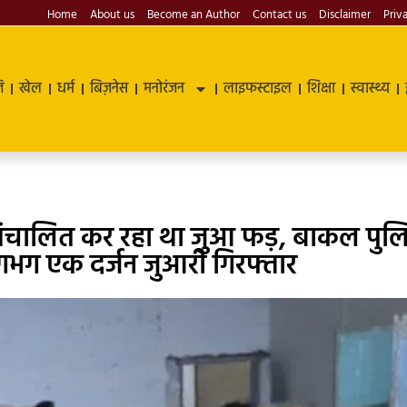
Home
About us
Become an Author
Contact us
Disclaimer
Priv
ि
खेल
धर्म
बिज़नेस
मनोरंजन
लाइफस्टाइल
शिक्षा
स्वास्थ्य
ष संचालित कर रहा था जुआ फड़, बाकल पुल
लगभग एक दर्जन जुआरी गिरफ्तार