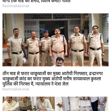
मांगा एक माह का समय, विशेष कमेटी गठित
RashtraRakshak
तीन माह से फरार चाकूबाजी का मुख्य आरोपी गिरफ्तार, इन्द्रानगर
चाकूबाजी कांड का फरार मुख्य आरोपी मनीष जायसवाल कुठला
पुलिस की गिरफ्त में, न्यायालय ने भेजा जेल
RashtraRakshak