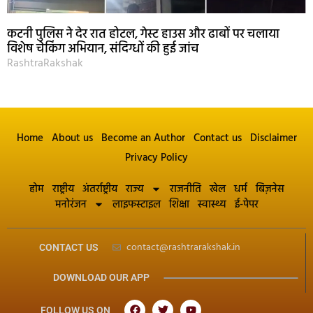
कटनी पुलिस ने देर रात होटल, गेस्ट हाउस और ढाबों पर चलाया
विशेष चेकिंग अभियान, संदिग्धों की हुई जांच
RashtraRakshak
Home
About us
Become an Author
Contact us
Disclaimer
Privacy Policy
होम
राष्ट्रीय
अंतर्राष्ट्रीय
राज्य
राजनीति
खेल
धर्म
बिज़नेस
मनोरंजन
लाइफस्टाइल
शिक्षा
स्वास्थ्य
ई-पेपर
contact@rashtrarakshak.in
CONTACT US
DOWNLOAD OUR APP
FOLLOW US ON