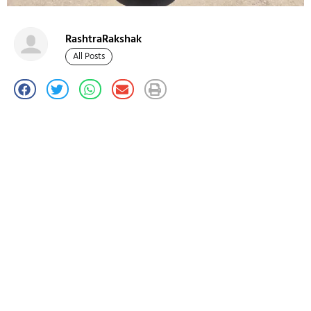
RashtraRakshak
All Posts