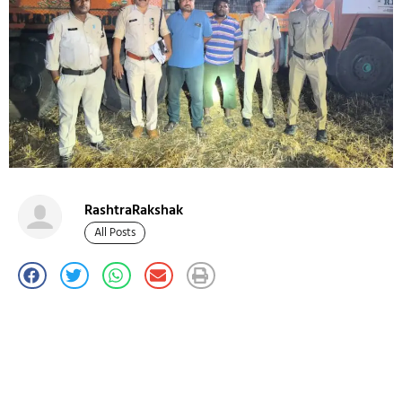
RashtraRakshak
All Posts