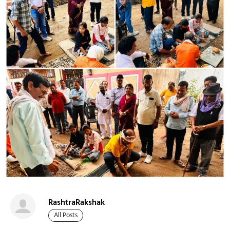
RashtraRakshak
All Posts