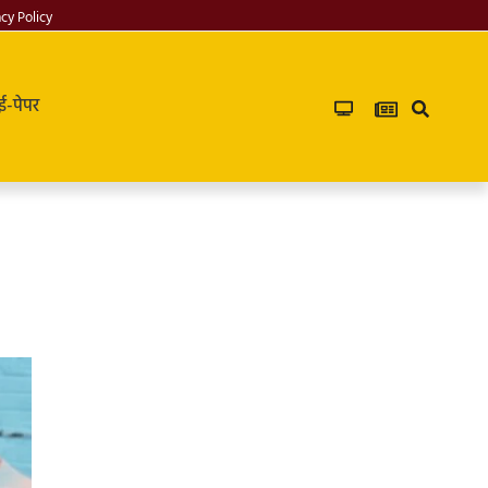
acy Policy
ई-पेपर
Infoverse
Academy