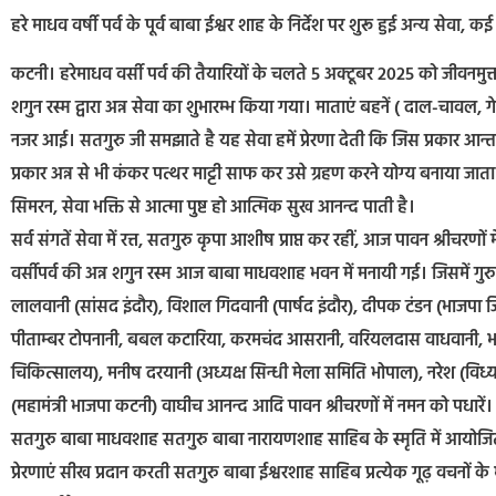
हरे माधव वर्षी पर्व के पूर्व बाबा ईश्वर शाह के निर्देश पर शुरू हुई अन्य सेवा, कई
कटनी। हरेमाधव वर्सी पर्व की तैयारियों के चलते 5 अक्टूबर 2025 को जीवनमुक
शगुन रस्म द्वारा अन्न सेवा का शुभारम्भ किया गया। माताएं बहनें ( दाल-चावल, 
नजर आई। सतगुरु जी समझाते है यह सेवा हमें प्रेरणा देती कि जिस प्रकार आन्त
प्रकार अन्न से भी कंकर पत्थर माट्टी साफ कर उसे ग्रहण करने योग्य बनाया जाता ह
सिमरन, सेवा भक्ति से आत्मा पुष्ट हो आत्मिक सुख आनन्द पाती है।
सर्व संगतें सेवा में रत्त, सतगुरु कृपा आशीष प्राप्त कर रहीं, आज पावन श्रीचर
वर्सीपर्व की अन्न शगुन रस्म आज बाबा माधवशाह भवन में मनायी गई। जिसमें गुर
लालवानी (सांसद इंदौर), विशाल गिदवानी (पार्षद इंदौर), दीपक टंडन (भाजपा ज
पीताम्बर टोपनानी, बबल कटारिया, करमचंद आसरानी, वरियलदास वाधवानी, भग
चिकित्सालय), मनीष दरयानी (अध्यक्ष सिन्धी मेला समिति भोपाल), नरेश (विध्य व्य
(महामंत्री भाजपा कटनी) वाघीच आनन्द आदि पावन श्रीचरणों में नमन को पधारें।
सतगुरु बाबा माधवशाह सतगुरु बाबा नारायणशाह साहिब के स्मृति में आयोजित वर
प्रेरणाएं सीख प्रदान करती सतगुरु बाबा ईश्वरशाह साहिब प्रत्येक गूढ़ वचनों क