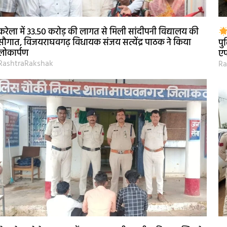
करेला में 33.50 करोड़ की लागत से मिली सांदीपनी विद्यालय की
सौगात, विजयराघवगढ़ विधायक संजय सत्येंद्र पाठक ने किया
पु
लोकार्पण
ए
RashtraRakshak
Ra