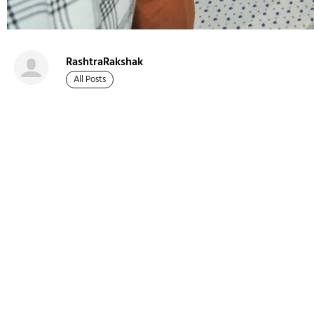
RashtraRakshak
All Posts