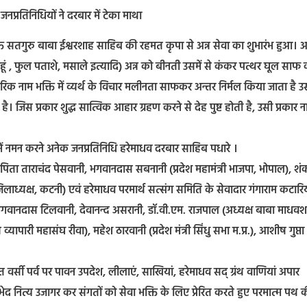
 जनप्रतिनिधियों ने दरबार में टेका माथा
्त सतगुरु बाबा ईश्वरशाह साहिब की रहमत कृपा से अन्न सेवा का शुभारंभ हुआ। अन
गेहूं , फुल पताशे, मसाले इत्यादि) अन्न को बीनती उसमें से कंकर पत्थर घूल साफ 
रिक नाम भक्ति में व्यर्थ के विचार मलीनता साफकर अन्तर निर्मल किया जाता है उ
ै। जिस प्रकार शुद्ध सात्विक आहार ग्रहण करने से देह पुष्ट होती है, उसी प्रकार न
णों में नमन करने अनेक जनप्रतिनिधि हरेमाधव दरबार साहिब पधारे ।
ुपिता ताराचंद पेसवानी, भगवानदास सबनानी (प्रदेश महामंत्री भाजपा, भोपाल), शं
िलाध्यक्ष, कटनी) एवं हरेमाधव परमार्थ सत्संग समिति के सेवादार गंगाराम कटारि
वानदास टिलवानी, देवानन्द असरानी, डॉ.वी.एम. राजपाल (अध्यक्ष बाबा माधवश
ापारी महासंघ रीवा), महेश ठारवानी (प्रदेश मंत्री सिंधु सभा म.प्र.), आशीष गुप्ता
्सी पर्व पर पावन उपदेश, लीलाएं, साखियां, हरेमाधव सद् ग्रंथ वाणियां अपार
े भेद नित्य उजागर कर संगतों को सेवा भक्ति के लिए प्रेरित करते हुए परमात्म पथ 