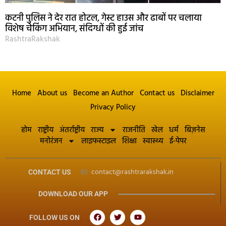
कटनी पुलिस ने देर रात होटल, गेस्ट हाउस और ढाबों पर चलाया
विशेष चेकिंग अभियान, संदिग्धों की हुई जांच
RashtraRakshak
Home
About us
Become an Author
Contact us
Disclaimer
Privacy Policy
होम
राष्ट्रीय
अंतर्राष्ट्रीय
राज्य
राजनीति
खेल
धर्म
बिज़नेस
मनोरंजन
लाइफस्टाइल
शिक्षा
स्वास्थ्य
ई-पेपर
contact@rashtrarakshak.in
CONTACT US
DOWNLOAD OUR APP
FOLLOW US ON