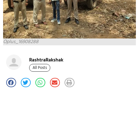
Oplus_16908288
RashtraRakshak
All Posts