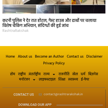
कटनी पुलिस ने देर रात होटल, गेस्ट हाउस और ढाबों पर चलाया
विशेष चेकिंग अभियान, संदिग्धों की हुई जांच
RashtraRakshak
Home
About us
Become an Author
Contact us
Disclaimer
Privacy Policy
होम
राष्ट्रीय
अंतर्राष्ट्रीय
राज्य
राजनीति
खेल
धर्म
बिज़नेस
मनोरंजन
लाइफस्टाइल
शिक्षा
स्वास्थ्य
ई-पेपर
contact@rashtrarakshak.in
CONTACT US
DOWNLOAD OUR APP