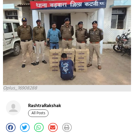
Oplus_16908288
RashtraRakshak
All Posts