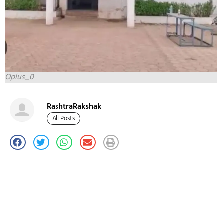
Oplus_0
RashtraRakshak
All Posts