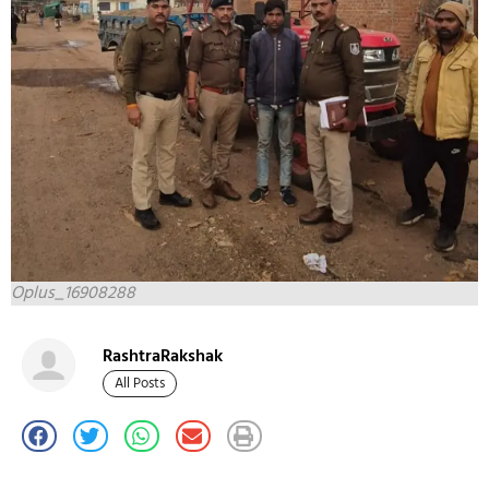
Oplus_16908288
RashtraRakshak
All Posts