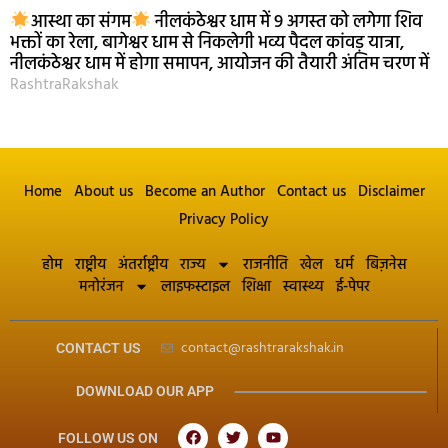
आस्था का संगम
नीलकंठेश्वर धाम में 9 अगस्त को लगेगा शिव
भक्तों का रेला, बागेश्वर धाम से निकलेगी भव्य पैदल कांवड़ यात्रा,
नीलकंठेश्वर धाम में होगा समापन, आयोजन की तैयारी अंतिम चरण में
RashtraRakshak
Home
About us
Become an Author
Contact us
Disclaimer
Privacy Policy
होम
राष्ट्रीय
अंतर्राष्ट्रीय
राज्य
राजनीति
खेल
धर्म
बिज़नेस
मनोरंजन
लाइफस्टाइल
शिक्षा
स्वास्थ्य
ई-पेपर
contact@rashtrarakshak.in
CONTACT US
DOWNLOAD OUR APP
FOLLOW US ON