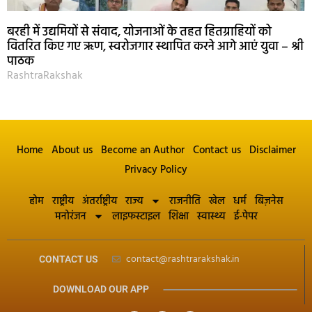
बरही में उद्यमियों से संवाद, योजनाओं के तहत हितग्राहियों को
वितरित किए गए ऋण, स्वरोजगार स्थापित करने आगे आएं युवा – श्री
पाठक
RashtraRakshak
Home
About us
Become an Author
Contact us
Disclaimer
Privacy Policy
होम
राष्ट्रीय
अंतर्राष्ट्रीय
राज्य
राजनीति
खेल
धर्म
बिज़नेस
मनोरंजन
लाइफस्टाइल
शिक्षा
स्वास्थ्य
ई-पेपर
contact@rashtrarakshak.in
CONTACT US
DOWNLOAD OUR APP