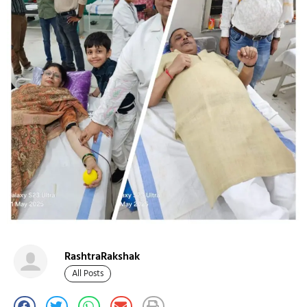
RashtraRakshak
All Posts