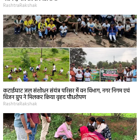
RashtraRakshak
कटाईघाट जल संशोधन संयंत्र परिसर में वन विभाग, नगर निगम एवं
विजन ग्रुप ने मिलकर किया वृहद पौधरोपण
RashtraRakshak