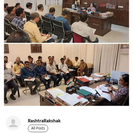
RashtraRakshak
All Posts