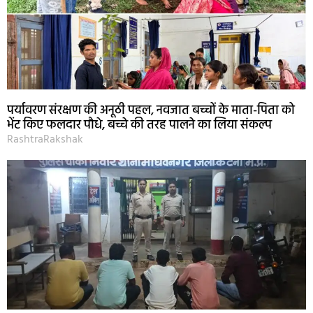
पर्यावरण संरक्षण की अनूठी पहल, नवजात बच्चों के माता-पिता को
भेंट किए फलदार पौधे, बच्चे की तरह पालने का लिया संकल्प
RashtraRakshak