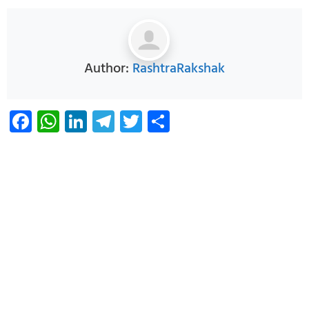
Author:
RashtraRakshak
Facebook
WhatsApp
LinkedIn
Telegram
Twitter
Share
Infoverse Academy