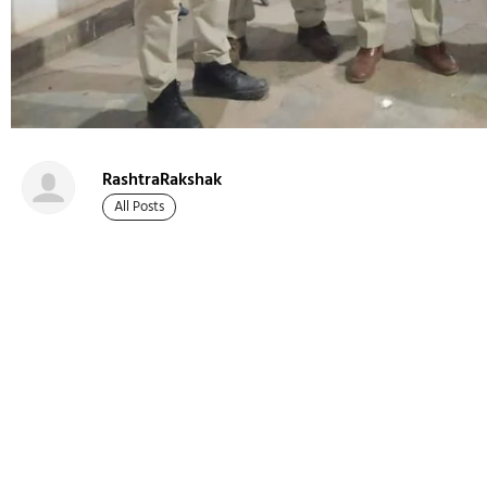
RashtraRakshak
All Posts