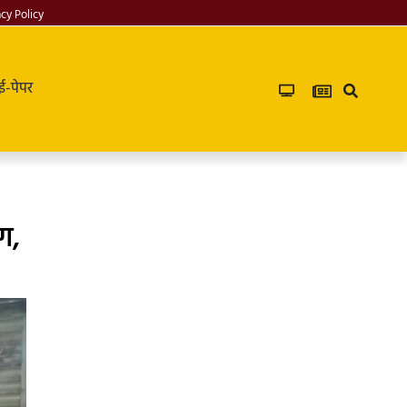
acy Policy
ई-पेपर
ग,
Infoverse
Academy