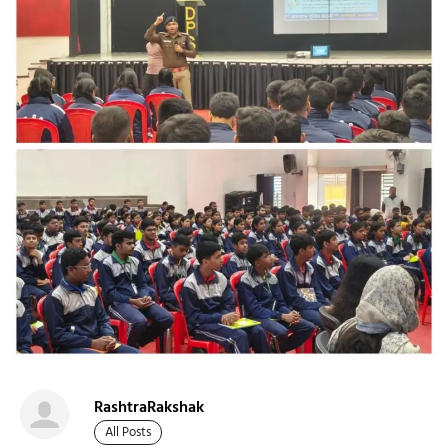
RashtraRakshak
All Posts