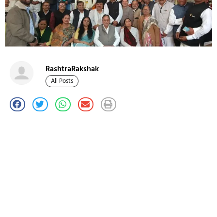
RashtraRakshak
All Posts