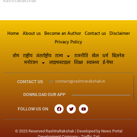
RashtraRakshak
Home
About us
Become an Author
Contact us
Disclaimer
Privacy Policy
होम
राष्ट्रीय
अंतर्राष्ट्रीय
राज्य
राजनीति
खेल
धर्म
बिज़नेस
मनोरंजन
लाइफस्टाइल
शिक्षा
स्वास्थ्य
ई-पेपर
contact@rashtrarakshak.in
CONTACT US
DOWNLOAD OUR APP
FOLLOW US ON
© 2023 Reserved RashtraRakshak | Developed by
News Portal
Development Company
-
Traffic Tail