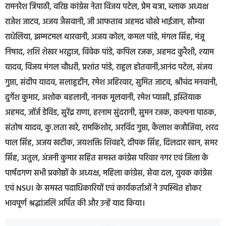
रामनरेश त्रिपाठी, वरिष्ठ कांग्रेस नेता विजय पटेल, प्रेम बत्रा, ब्लाक अध्यक्ष
राजेश जाटव, अजय जैसवानी, जी आफताब अहमद चोखे भाईजान, सौम्या
राधेलिया, झम्मटमल थारवानी, अजय कोल, कमल पांडे, मंगल सिंह, मंजू
निषाद, शशि शेखर भरद्वाज, विवेक पांडे, कपिल रजक, अहमद कुरैशी, श्याम
यादव, विजय मंगल चौधरी, प्रशांत पांडे, राहुल होतवानी,आनंद पटेल, संजय
गुप्ता, संदीप यादव, सलाहुद्दीन, रमेश अहिरवार, सुमित जाटव, श्रीचंद मनवानी,
दुर्गेश कुमार, अशोक बहलानी, नानक मूलवानी, रमेश प्यासी, इस्तियाक
अहमद, जॉर्ज डेविड, सुरेंद्र राणा, हरनाम सुंदरानी, सुमन रजक, कल्पना पाठक,
संतोष यादव, कु.लता खरे, रामकिशोर, अरविंद गुप्ता, कैलाश कन्नौजिया, शरद
पाल सिंह, अजय खटीक, जयशक्ति शिवहरे, दीपक सिंह, दिलदार खान, समर
सिंह, अतुल, अंजनी कुमार सहित समस्त कांग्रेस परिवार नगर एवं जिला के
पार्षदगण सभी प्रकोष्ठों के अध्यक्ष, महिला कांग्रेस, सेवा दल, युवक कांग्रेस
एवं NSUI के समस्त पदाधिकारियों एवं कार्यकर्ताओं ने उपस्थित होकर
भावपूर्ण श्रद्धांजलि अर्पित की और उन्हें याद किया।