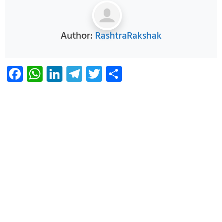
Author:
RashtraRakshak
Facebook
WhatsApp
LinkedIn
Telegram
Twitter
Share
Infoverse Academy