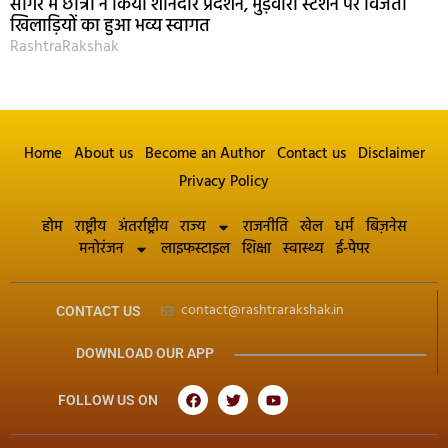
सागर में छात्रों ने किया शानदार प्रदर्शन, मुड़वारा स्टेशन पर विजेता
खिलाड़ियों का हुआ भव्य स्वागत
RashtraRakshak
Home
About us
Become an Author
Contact us
Disclaimer
Privacy Policy
होम
राष्ट्रीय
अंतर्राष्ट्रीय
राज्य
राजनीति
खेल
धर्म
बिज़नेस
मनोरंजन
लाइफस्टाइल
शिक्षा
स्वास्थ्य
ई-पेपर
contact@rashtrarakshak.in
CONTACT US
DOWNLOAD OUR APP
FOLLOW US ON