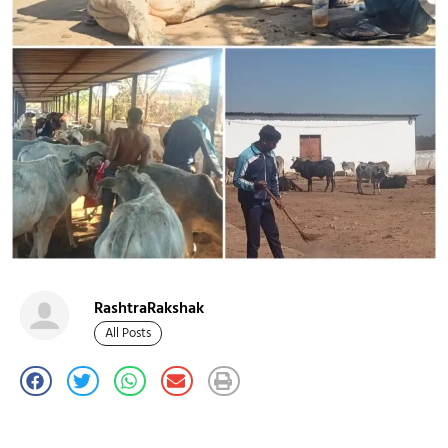
RashtraRakshak
All Posts