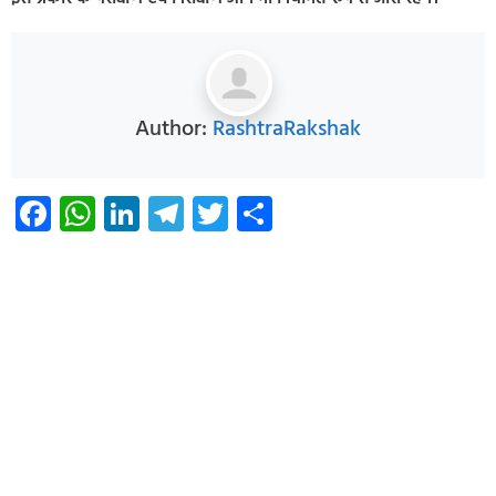
Author:
RashtraRakshak
Facebook
WhatsApp
LinkedIn
Telegram
Twitter
Share
Infoverse Academy