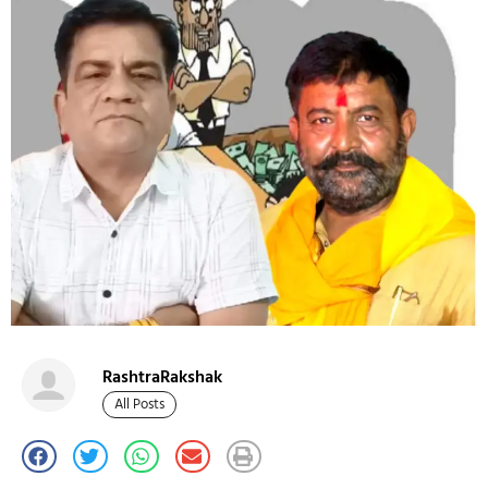
RashtraRakshak
All Posts