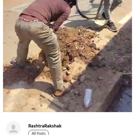
RashtraRakshak
All Posts