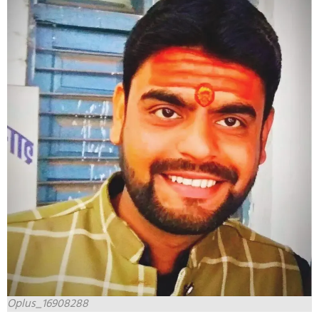
Oplus_16908288