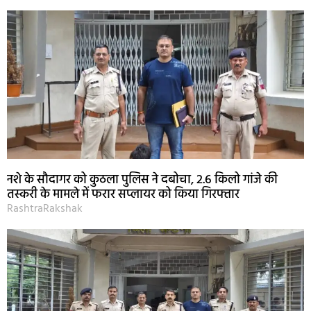
नशे के सौदागर को कुठला पुलिस ने दबोचा, 2.6 किलो गांजे की
तस्करी के मामले में फरार सप्लायर को किया गिरफ्तार
RashtraRakshak