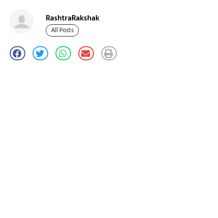
RashtraRakshak
All Posts