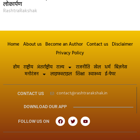
लोकार्पण
RashtraRakshak
Home
About us
Become an Author
Contact us
Disclaimer
Privacy Policy
होम
राष्ट्रीय
अंतर्राष्ट्रीय
राज्य
राजनीति
खेल
धर्म
बिज़नेस
मनोरंजन
लाइफस्टाइल
शिक्षा
स्वास्थ्य
ई-पेपर
contact@rashtrarakshak.in
CONTACT US
DOWNLOAD OUR APP
FOLLOW US ON