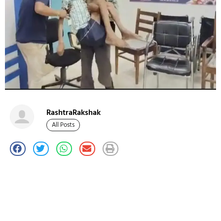
RashtraRakshak
All Posts