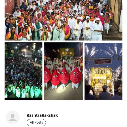
RashtraRakshak
All Posts