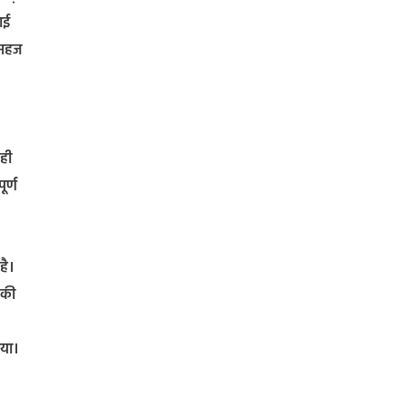
ाई
 महज
 ही
ूर्ण
है।
 की
गया।