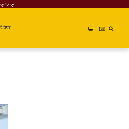
acy Policy
ई-पेपर
Infoverse
Academy