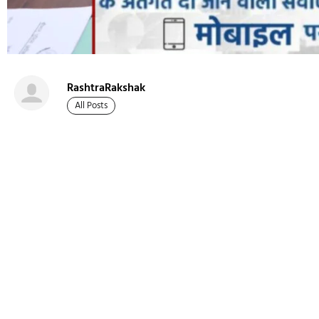
RashtraRakshak
All Posts