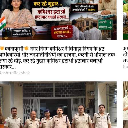
अम
कानाफूसी
नगर निगम कमिश्नर ने बिगाड़ा निगम के भ्रष्ट
हो
अधिकारियों और जनप्रतिनिधियों का हाजमा, कटनी से भोपाल तक
तप
लगा रहे दौड़, कर रहे गुहार कमिश्नर हटाओ भ्रष्टाचार बचाओ
Ra
सरकार…
RashtraRakshak