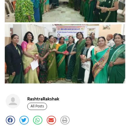
RashtraRakshak
All Posts