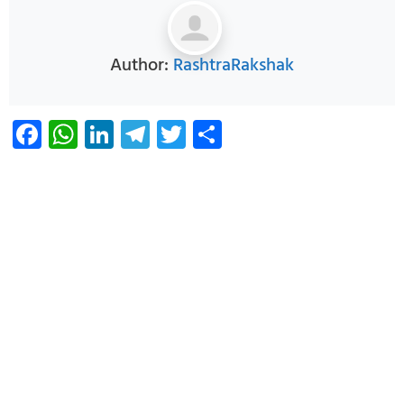
Author:
RashtraRakshak
Facebook
WhatsApp
LinkedIn
Telegram
Twitter
Share
Infoverse Academy