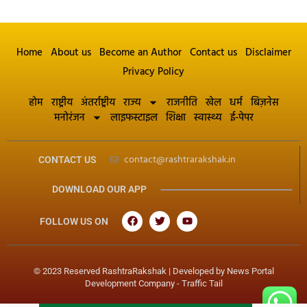
Home
About us
Become an Author
Contact us
Disclaimer
Privacy Policy
होम
राष्ट्रीय
अंतर्राष्ट्रीय
राज्य
राजनीति
खेल
धर्म
बिज़नेस
मनोरंजन
लाइफस्टाइल
शिक्षा
स्वास्थ्य
ई-पेपर
contact@rashtrarakshak.in
CONTACT US
DOWNLOAD OUR APP
FOLLOW US ON
© 2023 Reserved RashtraRakshak | Developed by
News Portal
Development Company
-
Traffic Tail