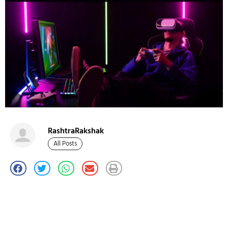
RashtraRakshak
All Posts