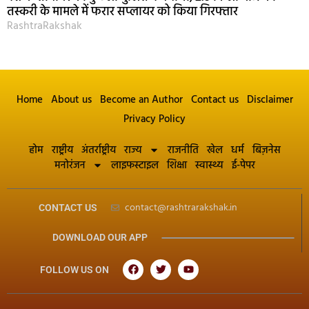
तस्करी के मामले में फरार सप्लायर को किया गिरफ्तार
RashtraRakshak
Home
About us
Become an Author
Contact us
Disclaimer
Privacy Policy
होम
राष्ट्रीय
अंतर्राष्ट्रीय
राज्य
राजनीति
खेल
धर्म
बिज़नेस
मनोरंजन
लाइफस्टाइल
शिक्षा
स्वास्थ्य
ई-पेपर
contact@rashtrarakshak.in
CONTACT US
DOWNLOAD OUR APP
FOLLOW US ON