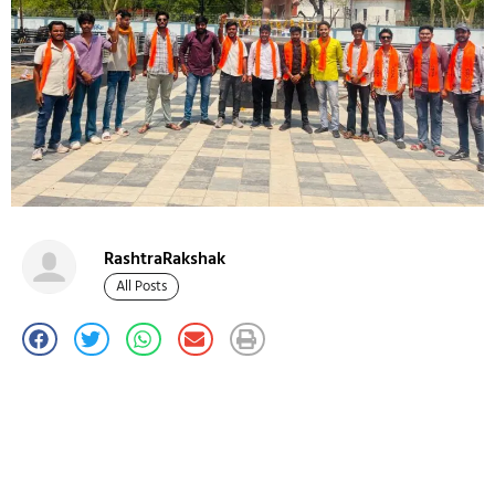
RashtraRakshak
All Posts