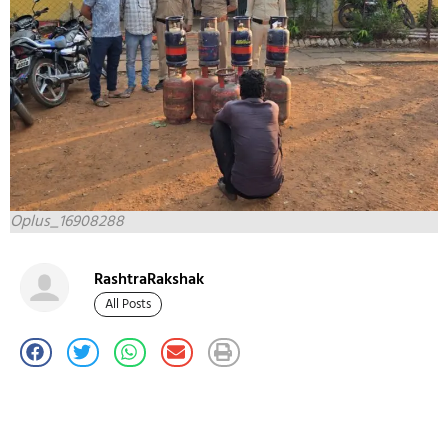
Oplus_16908288
RashtraRakshak
All Posts