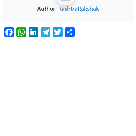
Author:
RashtraRakshak
Facebook
WhatsApp
LinkedIn
Telegram
Twitter
Share
Infoverse Academy